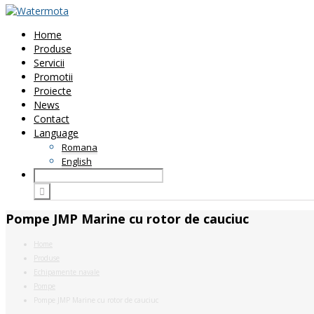
Home
Produse
Servicii
Promotii
Proiecte
News
Contact
Language
Romana
English
Pompe JMP Marine cu rotor de cauciuc
Home
Produse
Echipamente navale
Pompe
Pompe JMP Marine cu rotor de cauciuc