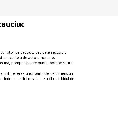
cauciuc
u rotor de cauciuc, dedicate sectorului
itatea acesteia de auto-amorsare.
santina, pompe spalare punte, pompe racire
permit trecerea unor particule de dimensiuni
indu-se astfel nevoia de a filtra lichidul de