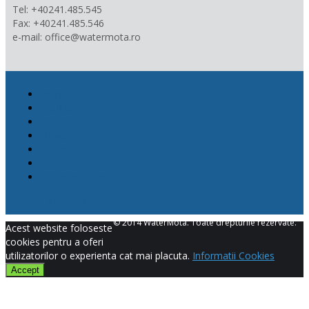
Tel: +40241.485.545
Fax: +40241.485.546
e-mail: office@watermota.ro
Promotii
Produse
Proiecte
News
Contact
Cookies
Confidentialitate
Politica de calitate
© 2014 WaterMota. Toate drepturile rezervate.
Acest website foloseste
cookies pentru a oferi
utilizatorilor o experienta cat mai placuta.
Informatii Cookies
Accept