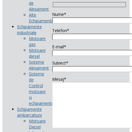
de
Aliniament
Nume*
Alte
Echipamente
Echipamente
Telefon*
industriale
Motoare
gaz
E-mail*
Motoare
diesel
Sisteme
Subiect*
Aliniament
Sisteme
Mesaj*
de
Control
motoare
și
echipamente
Echipamente
ambarcatiuni
Motoare
Diesel