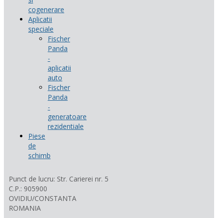
cogenerare
Aplicatii
speciale
Fischer
Panda
-
aplicatii
auto
Fischer
Panda
-
generatoare
rezidentiale
Piese
de
schimb
Punct de lucru: Str. Carierei nr. 5
C.P.: 905900
OVIDIU/CONSTANTA
ROMANIA