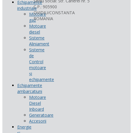
Sediu social: Str. Carierei nr. 5
Echipamente
C.P.: 905900
industriale
OVIDIU/CONSTANTA
Motoare
ROMANIA
gaz
Motoare
diesel
Sisteme
Aliniament
Sisteme
de
Control
motoare
și
echipamente
Echipamente
ambarcatiuni
Motoare
Diesel
Inboard
Generatoare
Accesorii
Energie
si