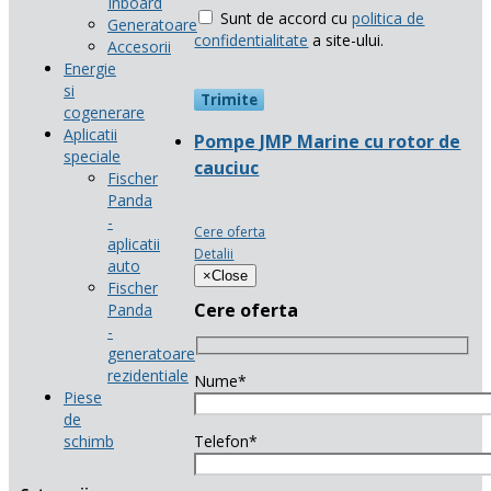
Inboard
Sunt de accord cu
politica de
Generatoare
confidentialitate
a site-ului.
Accesorii
Energie
si
cogenerare
Aplicatii
Pompe JMP Marine cu rotor de
speciale
cauciuc
Fischer
Panda
-
Cere oferta
aplicatii
Detalii
auto
×
Close
Fischer
Cere oferta
Panda
-
generatoare
rezidentiale
Nume*
Piese
de
schimb
Telefon*