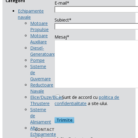
Categorii
E-mail*
Echipamente
navale
Subiect*
Motoare
Propulsie
Motoare
Mesaj*
Auxiliare
Diesel-
Generatoare
Pompe
Sisteme
de
Guvernare
Reductoare
Navale
Elice/Duze/Bow-
Sunt de accord cu
politica de
Thrustere
confidentialitate
a site-ului.
Sisteme
de
Aliniament
Alte
CONTACT
Echipamente