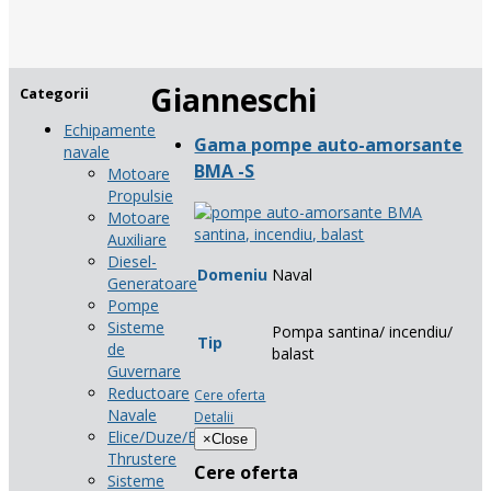
Gianneschi
Categorii
Echipamente
Gama pompe auto-amorsante
navale
BMA -S
Motoare
Propulsie
Motoare
Auxiliare
Diesel-
Domeniu
Naval
Generatoare
Pompe
Sisteme
Pompa santina/ incendiu/
Tip
de
balast
Guvernare
Reductoare
Cere oferta
Navale
Detalii
Elice/Duze/Bow-
×
Close
Thrustere
Cere oferta
Sisteme