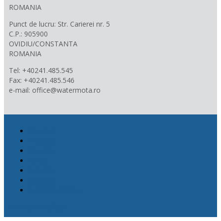
ROMANIA
Punct de lucru: Str. Carierei nr. 5
C.P.: 905900
OVIDIU/CONSTANTA
ROMANIA
Tel: +40241.485.545
Fax: +40241.485.546
e-mail: office@watermota.ro
Promotii
Produse
Proiecte
News
Contact
Cookies
Confidentialitate
Politica de calitate