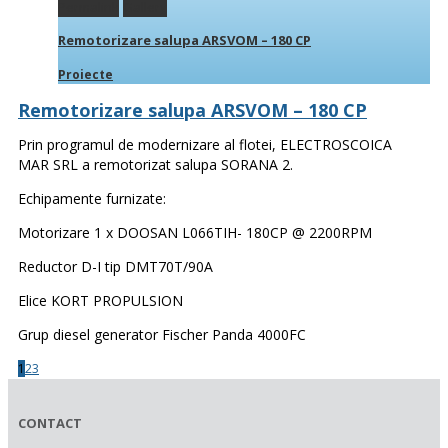
Permalink
Gallery
Remotorizare salupa ARSVOM – 180 CP
Proiecte
Remotorizare salupa ARSVOM – 180 CP
Prin programul de modernizare al flotei, ELECTROSCOICA
MAR SRL a remotorizat salupa SORANA 2.
Echipamente furnizate:
Motorizare 1 x DOOSAN L066TIH- 180CP @ 2200RPM
Reductor D-I tip DMT70T/90A
Elice KORT PROPULSION
Grup diesel generator Fischer Panda 4000FC
1
2
3
CONTACT