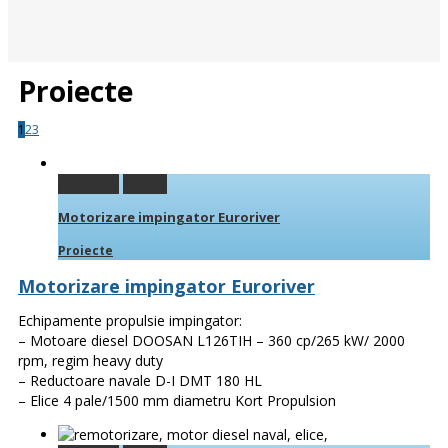
Proiecte
1
2
3
Permalink
Gallery
Motorizare impingator Euroriver
Proiecte
Motorizare impingator Euroriver
Echipamente propulsie impingator:
– Motoare diesel DOOSAN L126TIH – 360 cp/265 kW/ 2000
rpm, regim heavy duty
– Reductoare navale D-I DMT 180 HL
– Elice 4 pale/1500 mm diametru Kort Propulsion