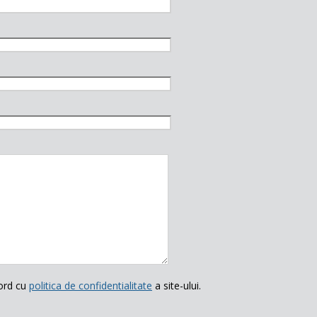
ord cu
politica de confidentialitate
a site-ului.