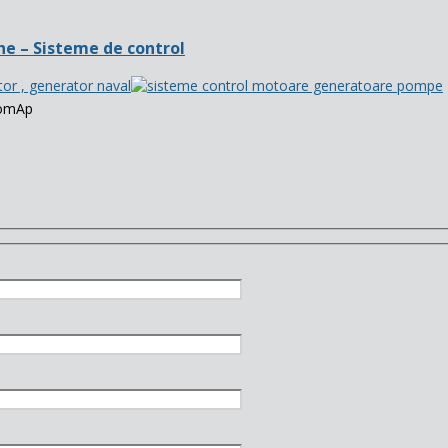
e – Sisteme de control
omAp