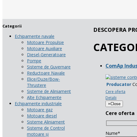
Categorii
DESCOPERA PR
Echipamente navale
Motoare Propulsie
CATEGO
Motoare Auxiliare
Diesel-Generatoare
Pompe
ComAp Indust
Sisteme de Guvernare
Reductoare Navale
Elice/Duze/Bow-
Producator
C
Thrustere
Sisteme de Aliniament
Cere oferta
Alte Echipamente
Detalii
Echipamente industriale
×
Close
Motoare gaz
Cere oferta
Motoare diesel
Sisteme Aliniament
Sisteme de Control
Nume*
motoare și