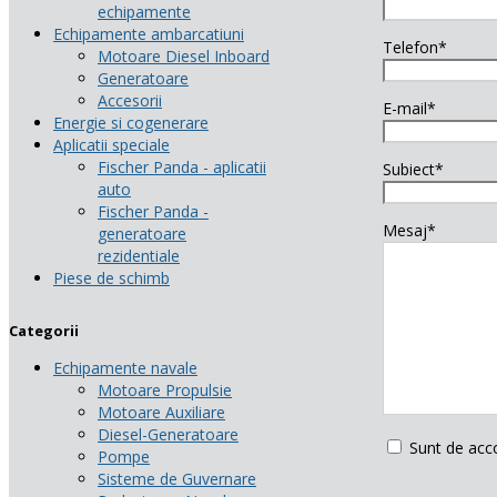
echipamente
Echipamente ambarcatiuni
Telefon*
Motoare Diesel Inboard
Generatoare
Accesorii
E-mail*
Energie si cogenerare
Aplicatii speciale
Fischer Panda - aplicatii
Subiect*
auto
Fischer Panda -
Mesaj*
generatoare
rezidentiale
Piese de schimb
Categorii
Echipamente navale
Motoare Propulsie
Motoare Auxiliare
Diesel-Generatoare
Sunt de acc
Pompe
Sisteme de Guvernare