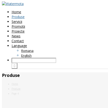
Home
Produse
Servicii
Promotii
Proiecte
News
Contact
Language
Romana
English
Produse
Home
Produse
Page 4