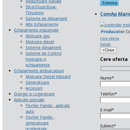
Reductoare Navale
Elice/Duze/Bow-
Thrustere
ComAp Marin
Sisteme de Aliniament
Alte Echipamente
Echipamente industriale
Producator
C
Motoare gaz
Cere oferta
Motoare diesel
Detalii
Sisteme Aliniament
×
Close
Sisteme de Control
Cere oferta
motoare și
echipamente
Echipamente ambarcatiuni
Motoare Diesel Inboard
Nume*
Generatoare
Accesorii
Energie si cogenerare
Telefon*
Aplicatii speciale
Fischer Panda - aplicatii
E-mail*
auto
Fischer Panda -
generatoare
Subiect*
rezidentiale