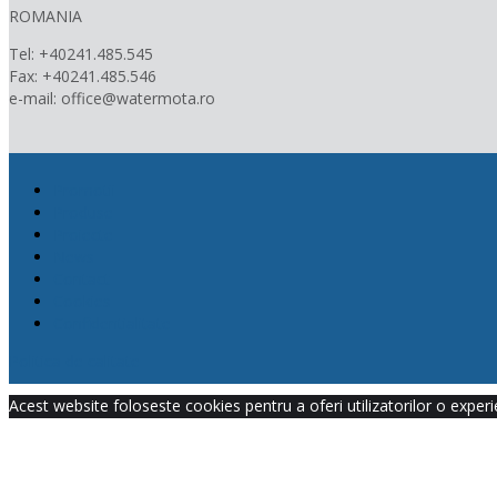
ROMANIA
Tel: +40241.485.545
Fax: +40241.485.546
e-mail: office@watermota.ro
Promotii
Produse
Proiecte
News
Contact
Cookies
Confidentialitate
Politica de calitate
Acest website foloseste cookies pentru a oferi utilizatorilor o exper