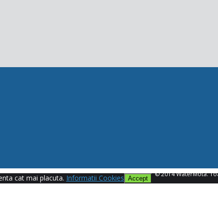
© 2014 WaterMota. Toa
ienta cat mai placuta.
Informatii Cookies
Accept