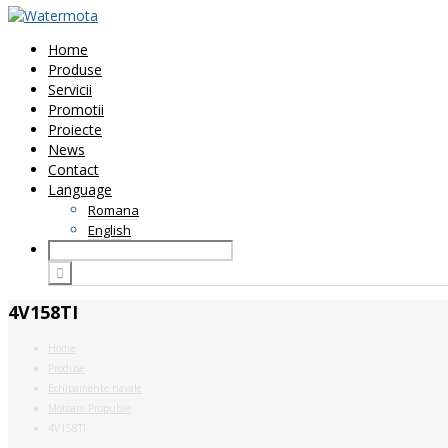
Home
Produse
Servicii
Promotii
Proiecte
News
Contact
Language
Romana
English
4V158TI
Home
Produse
Echipamente navale
Motoare Propulsie
4V158TI