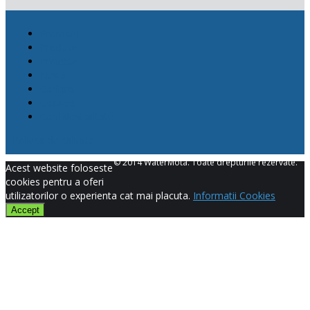
Promotii
Produse
Proiecte
News
Contact
Cookies
Confidentialitate
Politica de calitate
© 2014 WaterMota. Toate drepturile rezervate.
Acest website foloseste
cookies pentru a oferi
utilizatorilor o experienta cat mai placuta.
Informatii Cookies
Accept