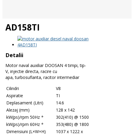
AD158TI
Detalii
Motor naval auxiliar DOOSAN 4 timpi, tip-
V, injectie directa, racire cu
apa, turbosuflanta, racitor intermediar
Cilindri
V8
Aspiratie
TI
Deplasament (Litri)
14.6
Alezaj (mm)
128 x 142
kW(ps)/rpm 50Hz
*
302(410) @ 1500
kW(ps)/rpm 60Hz
*
353(480) @ 1800
Dimensiuni (L×W×H)
1037 x 1222 x