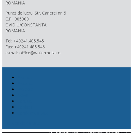
ROMANIA
Punct de lucru: Str. Carierei nr. 5
C.P.: 905900
OVIDIU/CONSTANTA
ROMANIA
Tel: +40241.485.545
Fax: +40241.485.546
e-mail: office@watermota.ro
Promotii
Produse
Proiecte
News
Contact
Cookies
Confidentialitate
Politica de calitate
© 2014 WaterMota. Toate drepturile rezervate.