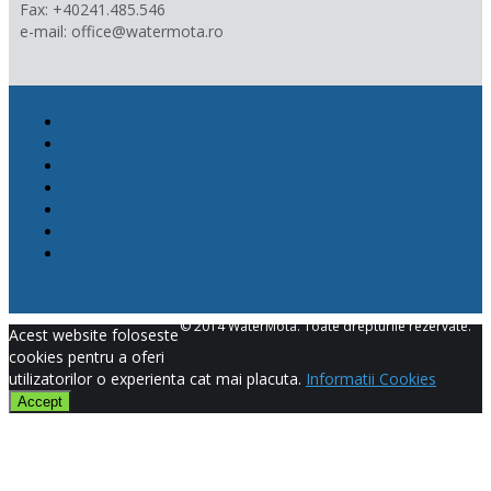
Fax: +40241.485.546
e-mail: office@watermota.ro
Promotii
Produse
Proiecte
News
Contact
Cookies
Confidentialitate
Politica de calitate
© 2014 WaterMota. Toate drepturile rezervate.
Acest website foloseste
cookies pentru a oferi
utilizatorilor o experienta cat mai placuta.
Informatii Cookies
Accept