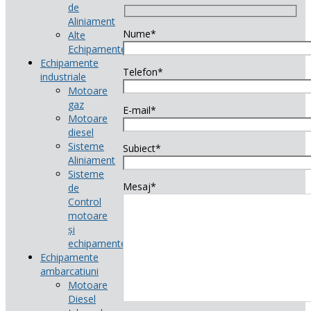
de
Aliniament
Nume*
Alte
Echipamente
Echipamente
Telefon*
industriale
Motoare
gaz
E-mail*
Motoare
diesel
Sisteme
Subiect*
Aliniament
Sisteme
Mesaj*
de
Control
motoare
și
echipamente
Echipamente
ambarcatiuni
Motoare
Diesel