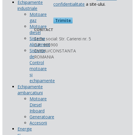
Echipamente
confidentialitate
a site-ului.
industriale
Motoare
gaz
Motoare
CONTACT
diesel
Sisteme
Sediu social: Str. Carierei nr. 5
Aliniament
C.P.: 905900
Sisteme
OVIDIU/CONSTANTA
de
ROMANIA
Control
motoare
și
echipamente
Echipamente
ambarcatiuni
Motoare
Diesel
Inboard
Generatoare
Accesorii
Energie
si