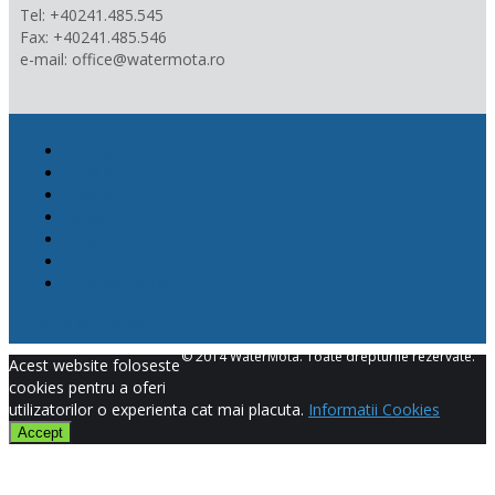
Tel: +40241.485.545
Fax: +40241.485.546
e-mail: office@watermota.ro
Promotii
Produse
Proiecte
News
Contact
Cookies
Confidentialitate
Politica de calitate
© 2014 WaterMota. Toate drepturile rezervate.
Acest website foloseste
cookies pentru a oferi
utilizatorilor o experienta cat mai placuta.
Informatii Cookies
Accept