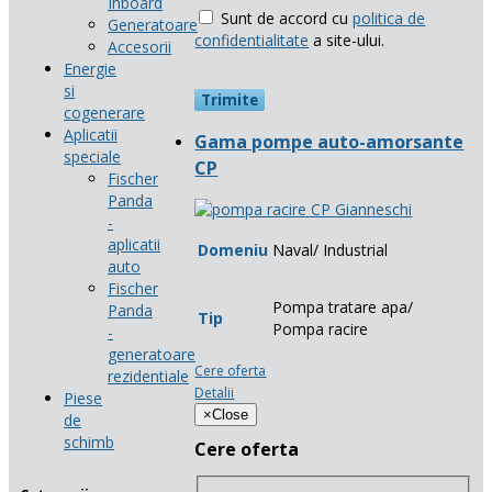
Inboard
Sunt de accord cu
politica de
Generatoare
confidentialitate
a site-ului.
Accesorii
Energie
si
cogenerare
Aplicatii
Gama pompe auto-amorsante
speciale
CP
Fischer
Panda
-
aplicatii
Domeniu
Naval/ Industrial
auto
Fischer
Pompa tratare apa/
Panda
Tip
Pompa racire
-
generatoare
Cere oferta
rezidentiale
Detalii
Piese
×
Close
de
schimb
Cere oferta