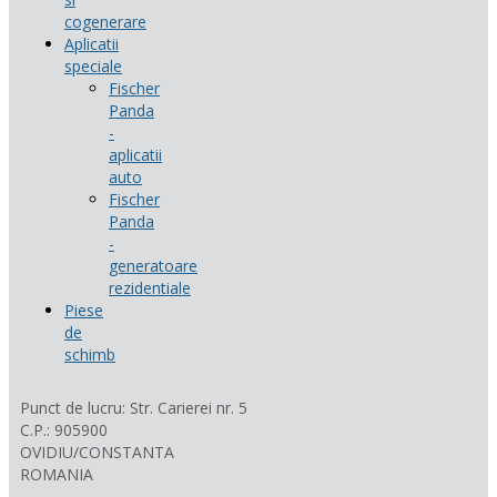
cogenerare
Aplicatii
speciale
Fischer
Panda
-
aplicatii
auto
Fischer
Panda
-
generatoare
rezidentiale
Piese
de
schimb
Punct de lucru: Str. Carierei nr. 5
C.P.: 905900
OVIDIU/CONSTANTA
ROMANIA