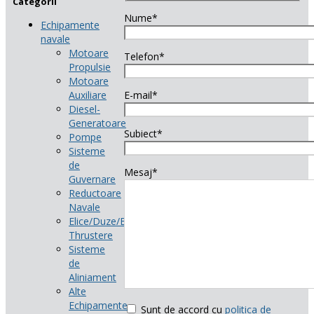
Categorii
Nume*
Echipamente
navale
Motoare
Telefon*
Propulsie
Motoare
Auxiliare
E-mail*
Diesel-
Generatoare
Subiect*
Pompe
Sisteme
de
Mesaj*
Guvernare
Reductoare
Navale
Elice/Duze/Bow-
Thrustere
Sisteme
de
Aliniament
Alte
Echipamente
Sunt de accord cu
politica de