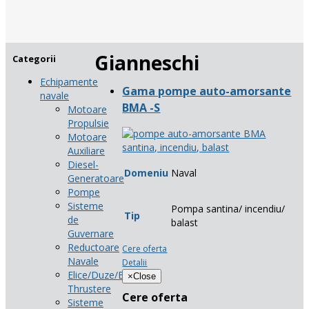
Gianneschi
Categorii
Echipamente
Gama pompe auto-amorsante
navale
BMA -S
Motoare
Propulsie
Motoare
Auxiliare
Diesel-
Domeniu
Naval
Generatoare
Pompe
Sisteme
Pompa santina/ incendiu/
Tip
de
balast
Guvernare
Reductoare
Cere oferta
Navale
Detalii
Elice/Duze/Bow-
×
Close
Thrustere
Cere oferta
Sisteme