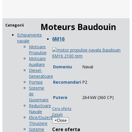
Moteurs Baudouin
Categorii
Echipamente
6M16
navale
Motoare
Propulsie
Motoare
Auxiliare
Domeniu
Naval
Diesel-
Generatoare
Recomandari
P2
Pompe
Sisteme
de
Putere
264 kW (360 CP)
Guvernare
Reductoare
Cere oferta
Navale
Detalii
Elice/Duze/Bow-
×
Close
Thrustere
Cere oferta
Sisteme