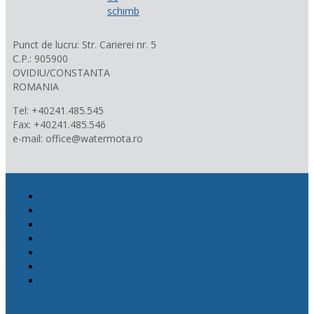
schimb
Punct de lucru: Str. Carierei nr. 5
C.P.: 905900
OVIDIU/CONSTANTA
ROMANIA
Tel: +40241.485.545
Fax: +40241.485.546
e-mail: office@watermota.ro
Promotii
Produse
Proiecte
News
Contact
Cookies
Confidentialitate
Politica de calitate