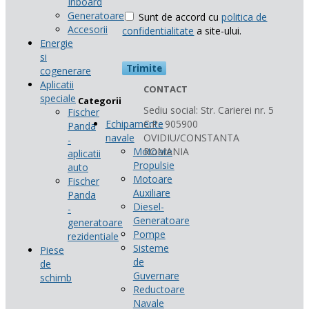
Inboard
Generatoare
Sunt de accord cu
politica de
Accesorii
confidentialitate
a site-ului.
Energie
si
cogenerare
Aplicatii
CONTACT
speciale
Categorii
Sediu social: Str. Carierei nr. 5
Fischer
Echipamente
C.P.: 905900
Panda
navale
OVIDIU/CONSTANTA
-
Motoare
ROMANIA
aplicatii
Propulsie
auto
Motoare
Fischer
Auxiliare
Panda
Diesel-
-
Generatoare
generatoare
Pompe
rezidentiale
Sisteme
Piese
de
de
Guvernare
schimb
Reductoare
Navale