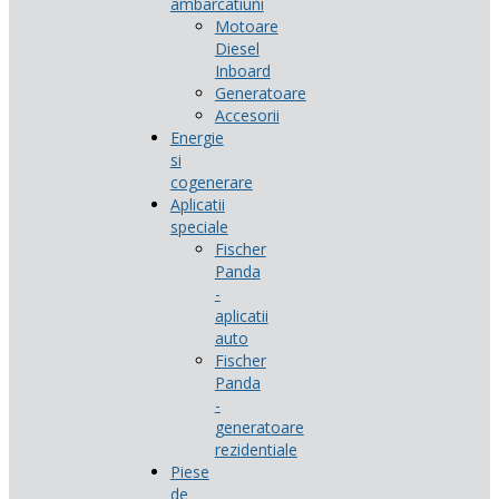
ambarcatiuni
Motoare
Diesel
Inboard
Generatoare
Accesorii
Energie
si
cogenerare
Aplicatii
speciale
Fischer
Panda
-
aplicatii
auto
Fischer
Panda
-
generatoare
rezidentiale
Piese
de