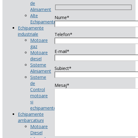
de
Aliniament
Alte
Nume*
Echipamente
Echipamente
industriale
Telefon*
Motoare
gaz
E-mail*
Motoare
diesel
Sisteme
Subiect*
Aliniament
Sisteme
de
Mesaj*
Control
motoare
și
echipamente
Echipamente
ambarcatiuni
Motoare
Diesel