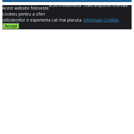
© 2014 WaterMota. Toate drepturile rezervate.
Acest website foloseste
cookies pentru a oferi
utilizatorilor o experienta cat mai placuta.
Informatii Cookies
Accept