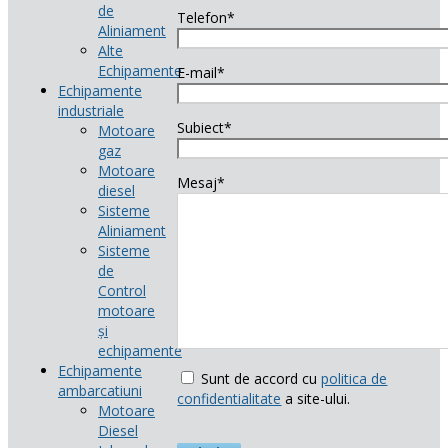
de
Telefon*
Aliniament
Alte
Echipamente
E-mail*
Echipamente
industriale
Subiect*
Motoare
gaz
Motoare
Mesaj*
diesel
Sisteme
Aliniament
Sisteme
de
Control
motoare
și
echipamente
Echipamente
Sunt de accord cu
politica de
ambarcatiuni
confidentialitate
a site-ului.
Motoare
Diesel