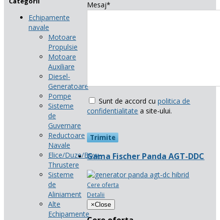
Categorii
Mesaj*
Echipamente
navale
Motoare
Propulsie
Motoare
Auxiliare
Diesel-
Generatoare
Pompe
Sunt de accord cu
politica de
Sisteme
confidentialitate
a site-ului.
de
Guvernare
Reductoare
Navale
Elice/Duze/Bow-
Gama Fischer Panda AGT-DDC
Thrustere
Sisteme
de
Cere oferta
Aliniament
Detalii
Alte
×
Close
Echipamente
Cere oferta