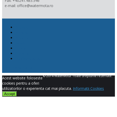
Fax: +40241.485.546
e-mail: office@watermota.ro
Promotii
Produse
Proiecte
News
Contact
Cookies
Confidentialitate
Politica de calitate
© 2014 WaterMota. Toate drepturile rezervate.
Acest website foloseste
cookies pentru a oferi
utilizatorilor o experienta cat mai placuta.
Informatii Cookies
Accept