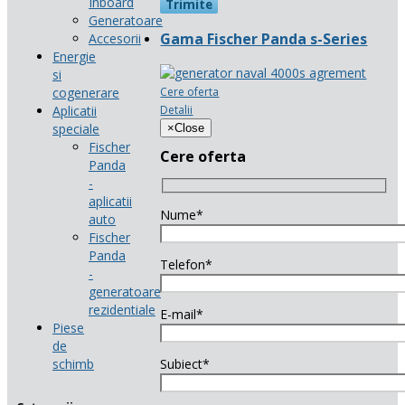
Inboard
Generatoare
Gama Fischer Panda s-Series
Accesorii
Energie
si
Cere oferta
cogenerare
Detalii
Aplicatii
speciale
×
Close
Fischer
Cere oferta
Panda
-
aplicatii
Nume*
auto
Fischer
Panda
Telefon*
-
generatoare
rezidentiale
E-mail*
Piese
de
schimb
Subiect*