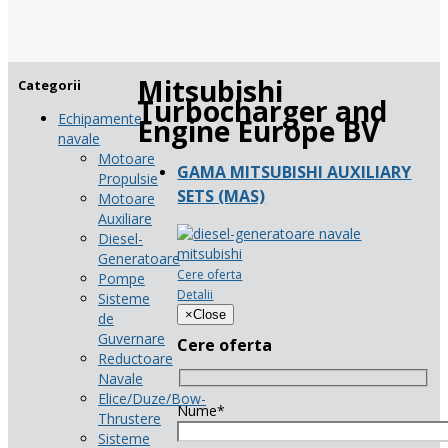
Mitsubishi
Categorii
Turbocharger and
Echipamente
Engine Europe BV
navale
Motoare
GAMA MITSUBISHI AUXILIARY
Propulsie
SETS (MAS)
Motoare
Auxiliare
Diesel-
Generatoare
Cere oferta
Pompe
Detalii
Sisteme
×
Close
de
Guvernare
Cere oferta
Reductoare
Navale
Elice/Duze/Bow-
Nume*
Thrustere
Sisteme