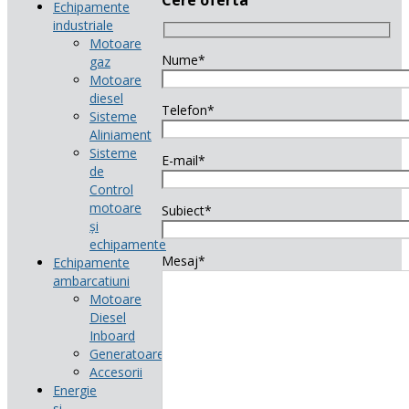
Echipamente
industriale
Motoare
Nume*
gaz
Motoare
diesel
Telefon*
Sisteme
Aliniament
Sisteme
E-mail*
de
Control
motoare
Subiect*
și
echipamente
Mesaj*
Echipamente
ambarcatiuni
Motoare
Diesel
Inboard
Generatoare
Accesorii
Energie
si