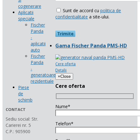
cogenerare
Sunt de accord cu
politica de
Aplicatii
confidentialitate
a site-ului.
speciale
Fischer
Panda
-
aplicatii
Gama Fischer Panda PMS-HD
auto
Fischer
Panda
Cere oferta
-
Detalii
generatoare
×
Close
rezidentiale
Cere oferta
Piese
de
schimb
Nume*
CONTACT
Sediu social: Str.
Telefon*
Carierei nr. 5
C.P.: 905900