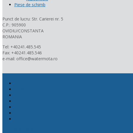
Piese de schimb
Punct de lucru: Str. Carierei nr. 5
C.P.: 905900
OVIDIU/CONSTANTA
ROMANIA
Tel: +40241.485.545
Fax: +40241.485.546
e-mail: office@watermota.ro
Promotii
Produse
Proiecte
News
Contact
Cookies
Confidentialitate
Politica de calitate