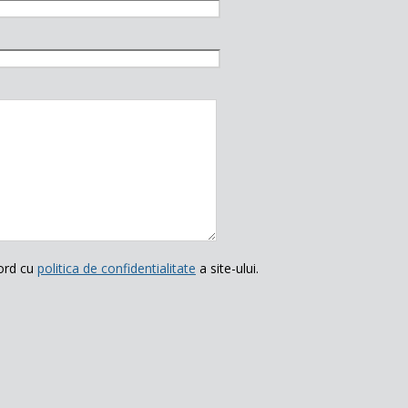
ord cu
politica de confidentialitate
a site-ului.