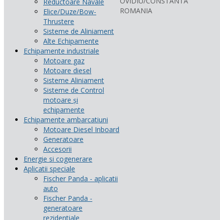
OVIDIU/CONSTANTA
Reductoare Navale
ROMANIA
Elice/Duze/Bow-
Thrustere
Sisteme de Aliniament
Alte Echipamente
Echipamente industriale
Motoare gaz
Motoare diesel
Sisteme Aliniament
Sisteme de Control
motoare și
echipamente
Echipamente ambarcatiuni
Motoare Diesel Inboard
Generatoare
Accesorii
Energie si cogenerare
Aplicatii speciale
Fischer Panda - aplicatii
auto
Fischer Panda -
generatoare
rezidentiale