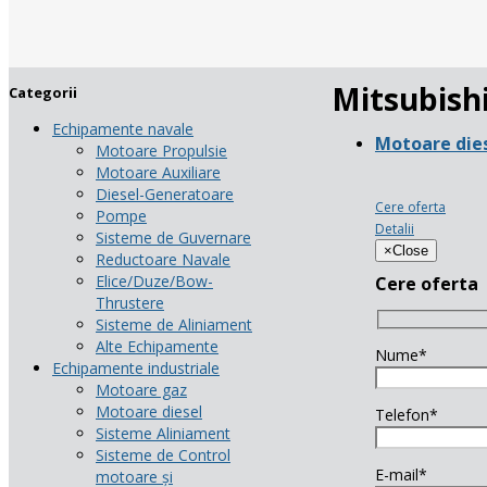
Mitsubish
Categorii
Echipamente navale
Motoare die
Motoare Propulsie
Motoare Auxiliare
Diesel-Generatoare
Cere oferta
Pompe
Detalii
Sisteme de Guvernare
×
Close
Reductoare Navale
Elice/Duze/Bow-
Cere oferta
Thrustere
Sisteme de Aliniament
Alte Echipamente
Nume*
Echipamente industriale
Motoare gaz
Motoare diesel
Telefon*
Sisteme Aliniament
Sisteme de Control
E-mail*
motoare și