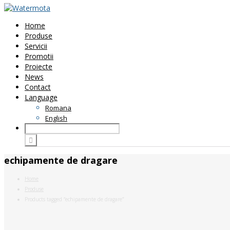
Home
Produse
Servicii
Promotii
Proiecte
News
Contact
Language
Romana
English
echipamente de dragare
Home
Produse
Products tagged “echipamente de dragare”