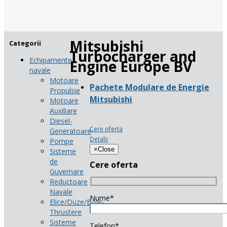
Mitsubishi
Categorii
Turbocharger and
Echipamente
Engine Europe BV
navale
Motoare
Pachete Modulare de Energie
Propulsie
Mitsubishi
Motoare
Auxiliare
Diesel-
Cere oferta
Generatoare
Detalii
Pompe
×
Close
Sisteme
de
Cere oferta
Guvernare
Reductoare
Navale
Nume*
Elice/Duze/Bow-
Thrustere
Sisteme
Telefon*