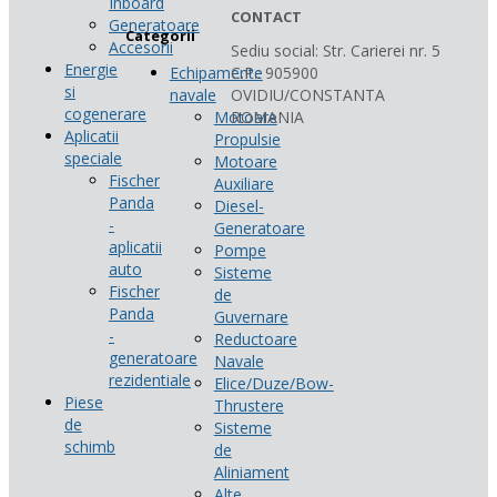
Inboard
CONTACT
Generatoare
Categorii
Accesorii
Sediu social: Str. Carierei nr. 5
Energie
Echipamente
C.P.: 905900
si
navale
OVIDIU/CONSTANTA
cogenerare
Motoare
ROMANIA
Aplicatii
Propulsie
speciale
Motoare
Fischer
Auxiliare
Panda
Diesel-
-
Generatoare
aplicatii
Pompe
auto
Sisteme
Fischer
de
Panda
Guvernare
-
Reductoare
generatoare
Navale
rezidentiale
Elice/Duze/Bow-
Piese
Thrustere
de
Sisteme
schimb
de
Aliniament
Alte