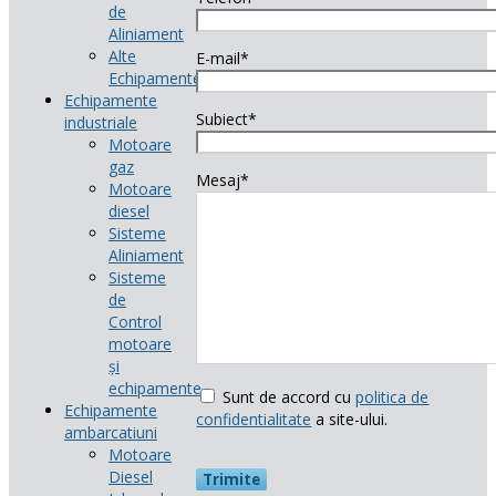
de
Aliniament
Alte
E-mail*
Echipamente
Echipamente
Subiect*
industriale
Motoare
gaz
Mesaj*
Motoare
diesel
Sisteme
Aliniament
Sisteme
de
Control
motoare
și
echipamente
Sunt de accord cu
politica de
Echipamente
confidentialitate
a site-ului.
ambarcatiuni
Motoare
Diesel