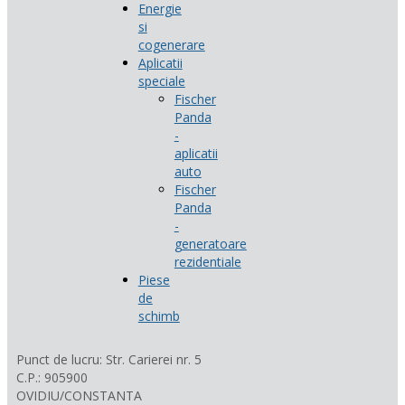
Energie
si
cogenerare
Aplicatii
speciale
Fischer
Panda
-
aplicatii
auto
Fischer
Panda
-
generatoare
rezidentiale
Piese
de
schimb
Punct de lucru: Str. Carierei nr. 5
C.P.: 905900
OVIDIU/CONSTANTA