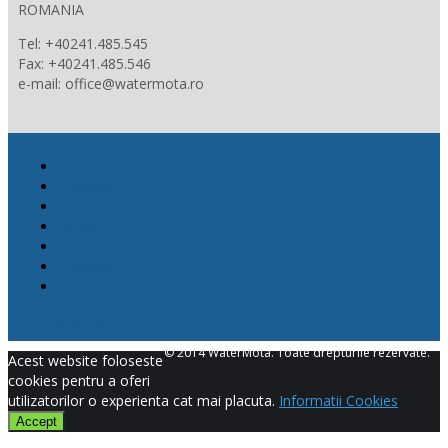
ROMANIA
Tel: +40241.485.545
Fax: +40241.485.546
e-mail: office@watermota.ro
Promotii
Produse
Proiecte
News
Contact
Cookies
Confidentialitate
Politica de calitate
© 2014 WaterMota. Toate drepturile rezervate.
Acest website foloseste
cookies pentru a oferi
utilizatorilor o experienta cat mai placuta.
Informatii Cookies
Accept