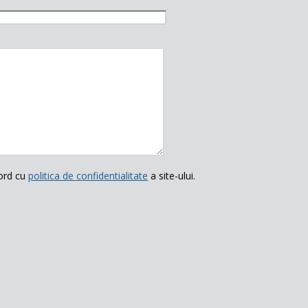
ord cu
politica de confidentialitate
a site-ului.