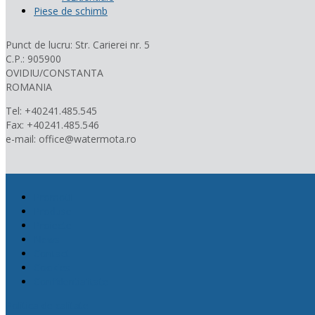
Piese de schimb
Punct de lucru: Str. Carierei nr. 5
C.P.: 905900
OVIDIU/CONSTANTA
ROMANIA
Tel: +40241.485.545
Fax: +40241.485.546
e-mail: office@watermota.ro
Promotii
Produse
Proiecte
News
Contact
Cookies
Confidentialitate
Politica de calitate