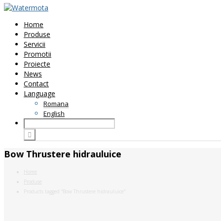
Home
Produse
Servicii
Promotii
Proiecte
News
Contact
Language
Romana
English
Bow Thrustere hidrauluice
Home
Produse
Products tagged “Bow Thrustere hidrauluice”