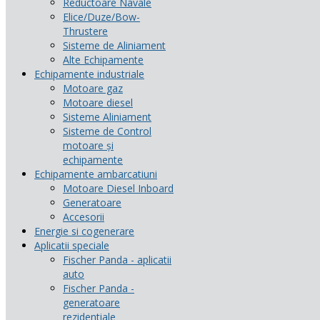
Reductoare Navale
Elice/Duze/Bow-
Thrustere
Sisteme de Aliniament
Alte Echipamente
Echipamente industriale
Motoare gaz
Motoare diesel
Sisteme Aliniament
Sisteme de Control
motoare și
echipamente
Echipamente ambarcatiuni
Motoare Diesel Inboard
Generatoare
Accesorii
Energie si cogenerare
Aplicatii speciale
Fischer Panda - aplicatii
auto
Fischer Panda -
generatoare
rezidentiale