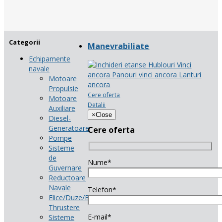
Categorii
Manevrabiliate
Echipamente
navale
Motoare
Propulsie
Cere oferta
Motoare
Detalii
Auxiliare
×
Close
Diesel-
Generatoare
Cere oferta
Pompe
Sisteme
de
Nume*
Guvernare
Reductoare
Navale
Telefon*
Elice/Duze/Bow-
Thrustere
E-mail*
Sisteme