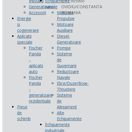
Inboard
Echipamente
C.P.: 905900
Generatoare
navale
OVIDIU/CONSTANTA
Accesorii
Motoare
ROMANIA
Energie
Propulsie
si
Motoare
cogenerare
Auxiliare
Aplicatii
Diesel-
speciale
Generatoare
Fischer
Pompe
Panda
Sisteme
-
de
aplicatii
Guvernare
auto
Reductoare
Fischer
Navale
Panda
Elice/Duze/Bow-
-
Thrustere
generatoare
Sisteme
rezidentiale
de
Piese
Aliniament
de
Alte
schimb
Echipamente
Echipamente
industriale