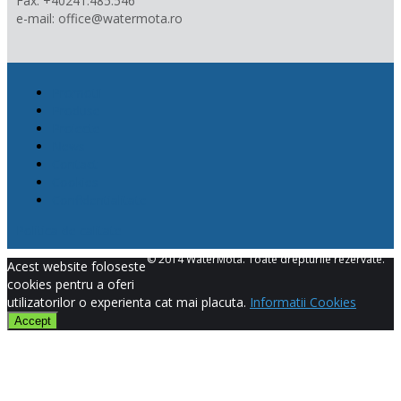
Fax: +40241.485.546
e-mail: office@watermota.ro
Promotii
Produse
Proiecte
News
Contact
Cookies
Confidentialitate
Politica de calitate
© 2014 WaterMota. Toate drepturile rezervate.
Acest website foloseste
cookies pentru a oferi
utilizatorilor o experienta cat mai placuta.
Informatii Cookies
Accept