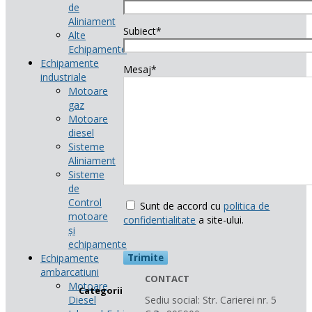
de
Aliniament
Subiect*
Alte
Echipamente
Echipamente
Mesaj*
industriale
Motoare
gaz
Motoare
diesel
Sisteme
Aliniament
Sisteme
de
Control
Sunt de accord cu
politica de
motoare
confidentialitate
a site-ului.
și
echipamente
Echipamente
ambarcatiuni
CONTACT
Motoare
Categorii
Diesel
Sediu social: Str. Carierei nr. 5