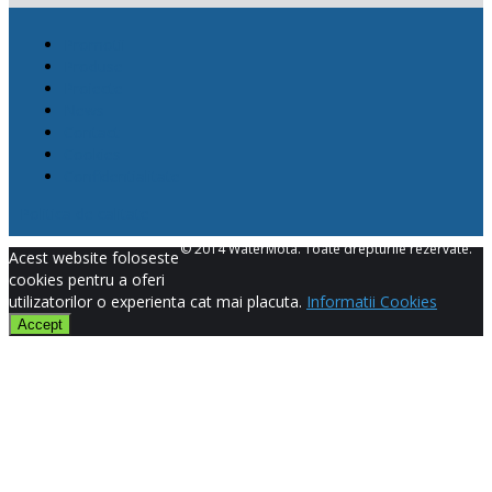
Promotii
Produse
Proiecte
News
Contact
Cookies
Confidentialitate
Politica de calitate
© 2014 WaterMota. Toate drepturile rezervate.
Acest website foloseste
cookies pentru a oferi
utilizatorilor o experienta cat mai placuta.
Informatii Cookies
Accept