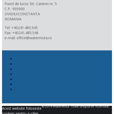
Punct de lucru: Str. Carierei nr. 5
C.P.: 905900
OVIDIU/CONSTANTA
ROMANIA
Tel: +40241.485.545
Fax: +40241.485.546
e-mail: office@watermota.ro
Promotii
Produse
Proiecte
News
Contact
Cookies
Confidentialitate
Politica de calitate
© 2014 WaterMota. Toate drepturile rezervate.
Acest website foloseste
cookies pentru a oferi