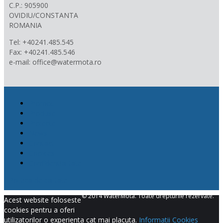
C.P.: 905900
OVIDIU/CONSTANTA
ROMANIA
Tel: +40241.485.545
Fax: +40241.485.546
e-mail: office@watermota.ro
Promotii
Produse
Proiecte
News
Contact
Cookies
Confidentialitate
Politica de calitate
© 2014 WaterMota. Toate drepturile rezervate.
Acest website foloseste
cookies pentru a oferi
utilizatorilor o experienta cat mai placuta.
Informatii Cookies