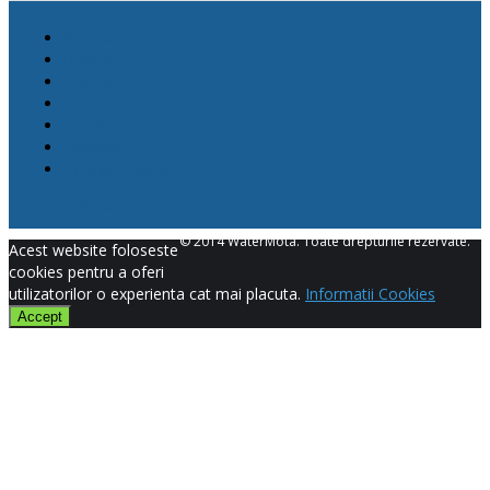
Promotii
Produse
Proiecte
News
Contact
Cookies
Confidentialitate
Politica de calitate
© 2014 WaterMota. Toate drepturile rezervate.
Acest website foloseste
cookies pentru a oferi
utilizatorilor o experienta cat mai placuta.
Informatii Cookies
Accept